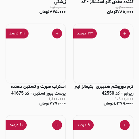
کننده مغذی گلو اسنشالز - کد
زرشكي
۹۸۰٫۰۰۰
۱٫۲۰۰٫۰۰۰
44484
۷۸۵٫۰۰۰
تومان
۳۴۵٫۰۰۰
تومان
۲۳
درصد
۲۹
درصد
کرم دورچشم ضدپیری اپتیمالز ایج
اسکراب صورت و تسکین دهنده
ریوایو - كد 42550
پوست پیور اسکین - کد 41675
۱٫۱۰۰٫۰۰۰
۱٫۸۰۰٫۰۰۰
۱٫۳۷۹٫۰۰۰
تومان
۷۷۹٫۰۰۰
تومان
۹
درصد
۱۱
درصد