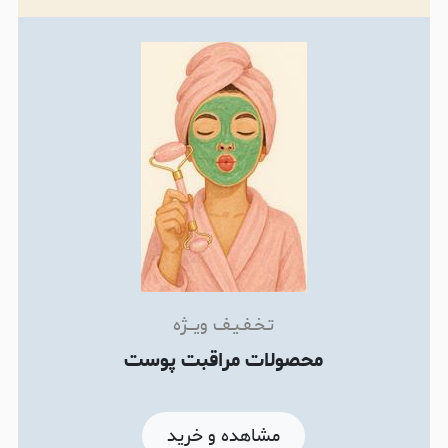
تـخـفـیـف ویـــژه
محصولات مراقبت پوست
مشاهده و خرید