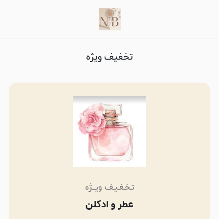
تخفیف ویژه
تـخـفـیـف ویـــژه
عطر و ادکلن