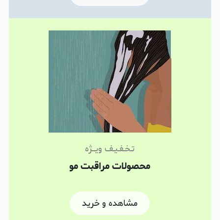
تـخـفـیـف ویـــژه
محصولات مراقبت مو
مشاهده و خرید