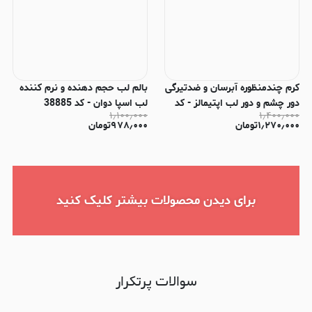
کرم چندمنظوره آبرسان و ضدتیرگی
بالم لب حجم دهنده و نرم کننده
دور چشم و دور لب اپتیمالز - کد
لب اسپا دوان - كد 38885
۱٫۱۰۰٫۰۰۰
۱٫۴۰۰٫۰۰۰
45291
Raspberry و کد 38883 Pink
۱٫۲۷۰٫۰۰۰
تومان
۹۷۸٫۰۰۰
تومان
برای دیدن محصولات بیشتر کلیک کنید
سوالات پرتکرار