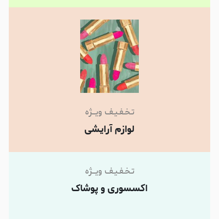
تـخـفـیـف ویـــژه
لوازم آرایشی
تـخـفـیـف ویـــژه
اکسسوری و پوشاک