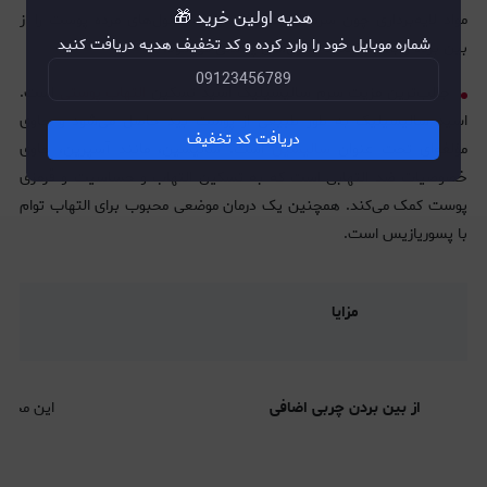
هدیه اولین خرید 🎁
مواد لایه‌برداری چون سرم اسید سالیسیلیک سلول‌های مرده پوست را از
شماره موبایل خود را وارد کرده و کد تخفیف هدیه دریافت کنید
بین برده و باعث تجدید سلول‌های پوستی می‌شود.
جالب‌ترین مزیت سرم سالیسیلیک اسید تسکین
التهاب پوستی
است.
اسید سالیسیلیک به طور طبیعی از پوست بید حاصل می‌شود و حاوی
دریافت کد تخفیف
مؤلفه‌ای تحت عنوان
سالیسین
است. سالیسین، مانند آسپرین، حاوی
خصوصیات ضد التهابی است که به تسکین التهاب و حساسیت و قرمزی
پوست کمک می‌کند. همچنین یک درمان موضعی محبوب برای التهاب توام
با پسوریازیس است.
مزایا
از بین بردن چربی اضافی
این محصو