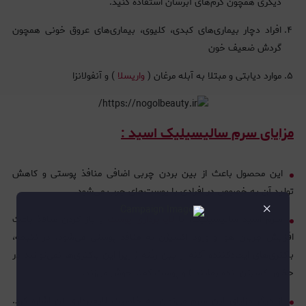
دیگری همچون کرم‌های آبرسان استفاده کنید.
افراد دچار بیماری‌های کبدی، کلیوی، بیماری‌های عروق خونی همچون
گردش ضعیف خون
موارد دیابتی و مبتلا به آبله مرغان (
واریسلا
) و آنفولانزا
مزایای سرم سالیسیلیک اسید :
این محصول باعث از بین بردن چربی اضافی منافذ پوستی و کاهش
تولید آن به خصوص در افرادی با پوست‌های چرب می‌شود.
×
سرم اسید سالیسیلیک، با
لایه‌برداری پوست
و باز کردن منافذ باعث
افزایش جریان هوا و ورود اکسیژن به منافذ پوستی می‌شود. در نتیجه،
باکتری‌های ایجادکننده آکنه از بین رفته ( زیرا این باکتری‌ها نمی‌توانند در
حضور اکسیژن زنده بمانند ) و پوست کمتر جوش می‌زند.
از دیگر مزایای این سرم می‌توان به خاصیت لایه‌برداری آن اشاره کرد.